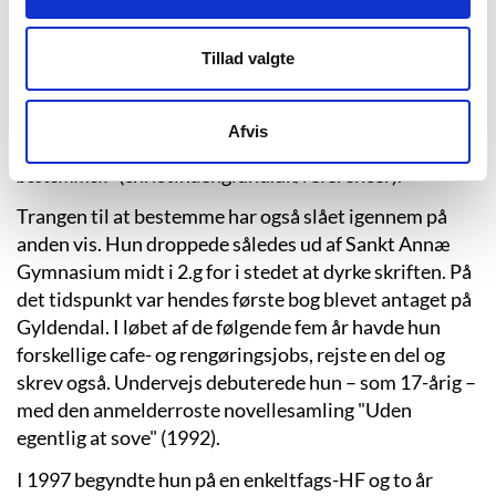
ikke skete i normale sommerferier.
Tillad valgte
På sin hjemmeside fortæller hun:
"Så længe, jeg kan
huske, har jeg bokset med skriften. Bokset – men også nydt
at forsvinde ind i fortællingens og fantasiens rum, hvor det
Afvis
kun er mig, der
bestemmer."
(christinaenglund.dk/referencer).
Trangen til at bestemme har også slået igennem på
anden vis. Hun droppede således ud af Sankt Annæ
Gymnasium midt i 2.g for i stedet at dyrke skriften. På
det tidspunkt var hendes første bog blevet antaget på
Gyldendal. I løbet af de følgende fem år havde hun
forskellige cafe- og rengøringsjobs, rejste en del og
skrev også. Undervejs debuterede hun – som 17-årig –
med den anmelderroste novellesamling "Uden
egentlig at sove" (1992).
I 1997 begyndte hun på en enkeltfags-HF og to år