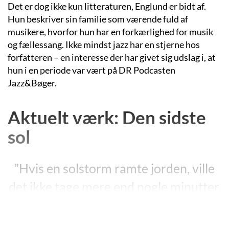
Det er dog ikke kun litteraturen, Englund er bidt af.
Hun beskriver sin familie som værende fuld af
musikere, hvorfor hun har en forkærlighed for musik
og fællessang. Ikke mindst jazz har en stjerne hos
forfatteren – en interesse der har givet sig udslag i, at
hun i en periode var vært på DR Podcasten
Jazz&Bøger.
Aktuelt værk: Den sidste
sol
”Hvis en solstorm ramte jorden, ville
det ikke tage mere end nogle minutter,
før fatale elektriske strømme bredte
sig i højspændingsledningerne hen