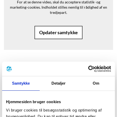
For at se denne video, skal du acceptere statistik- og
marketing-cookies.
Indholdet stilles nemlig til rådighed af en
tredjepart.
Opdater samtykke
Baggrund
"Ved lyden af telefonen river et eller
Samtykke
Detaljer
Om
andet sig løs i Betty. Noget begynder
at dale, som efterårsblade, eller som
Hjemmesiden bruger cookies
sne, falder lige så stille, bliver ved med
Vi bruger cookies til besøgsstatistik og optimering af
brugervenlighed. Du kan til enhver tid ændre eller