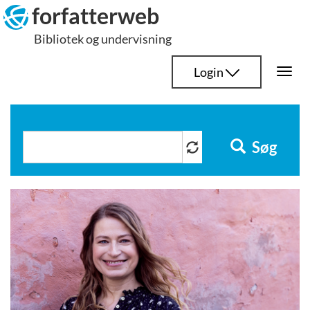
Hop
forfatterweb
til
Bibliotek og undervisning
indhold
Login
Togg
navi
Søg