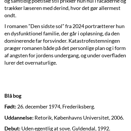
og samtidig poetiske stil prikker hun hul i facaderne og
trækker læseren med derind, hvor det gør allermest
ondt.
I romanen ”Den sidste sol” fra 2024 portrætterer hun
en dysfunktionel familie, der går i opløsning, da den
dominerende far forsvinder. Katastrofestemningen
præger romanen både på det personlige plan og i form
af angsten for jordens undergang, og under overfladen
lurer det overnaturlige.
Blå bog
Født:
26. december 1974, Frederiksberg.
Uddannelse:
Retorik, Københavns Universitet, 2006.
Debut:
Uden egentlig at sove. Gyldendal, 1992.