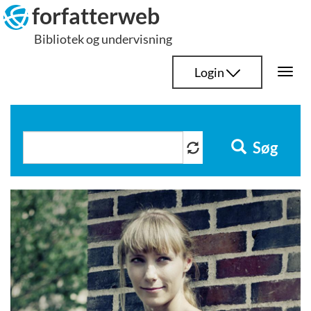
Hop
forfatterweb
til
Bibliotek og undervisning
indhold
Login
Togg
navi
Søg