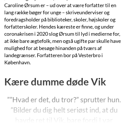
Caroline Ørsum er – ud over at være forfatter til en
lang række bøger for unge – skriveunderviser og
foredragsholder på biblioteker, skoler, højskoler og
forfatterskoler. Hendes kæreste er finne, og under
coronakrisen i 2020 slog Ørsum til lyd i medierne for,
at ikke bare ægtefolk, men også ugifte par skulle have
mulighed for at besøge hinanden på tværs af
landegrænser. Forfatteren bor på Vesterbro i
København.
Kære dumme døde Vik
””Hvad er det, du tror?” sprutter hun.
”Bilder du dig helt seriøst ind, at du
havde ret til Vik, bare fordi I var