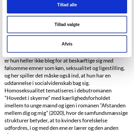
(Nordagerskolen: Caroline Ørsum. YouTube, 2016-12-
Tillad alle
16).
Ørsum tager ofte den nørdede og skæve normbryders
Tillad valgte
vinkel i sine bøger og skaber stor indlevelse hos
læseren i forhold til tabubelagte emner som angst og
Afvis
andre psykiske udfordringer hos unge. I en tid med
stor optagethed af identitetspolitiske problematikker
er hun heller ikke bleg for at beskæftige sig med
følsomme emner som køn, seksualitet og ligestilling,
og her spiller det måske også ind, at hun har en
uddannelse i socialvidenskab bag sig.
Homoseksualitet tematiseres i debutromanen
”Hovedet i skyerne” med kærlighedsforholdet
imellem to unge mænd og igen i romanen ”Afstanden
mellem dig og mig” (2020), hvor de samfundsmæssige
strukturer betyder, at to kvinders forelskelse
udfordres, i og med den ene er lærer og den anden