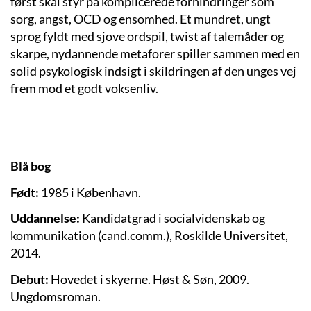
først skal styr på komplicerede forhindringer som
sorg, angst, OCD og ensomhed. Et mundret, ungt
sprog fyldt med sjove ordspil, twist af talemåder og
skarpe, nydannende metaforer spiller sammen med en
solid psykologisk indsigt i skildringen af den unges vej
frem mod et godt voksenliv.
Blå bog
Født:
1985 i København.
Uddannelse:
Kandidatgrad i socialvidenskab og
kommunikation (cand.comm.), Roskilde Universitet,
2014.
Debut:
Hovedet i skyerne. Høst & Søn, 2009.
Ungdomsroman.