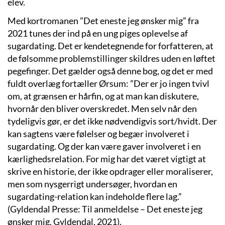
elev.
Med kortromanen ”Det eneste jeg ønsker mig” fra
2021 tunes der ind på en ung piges oplevelse af
sugardating. Det er kendetegnende for forfatteren, at
de følsomme problemstillinger skildres uden en løftet
pegefinger. Det gælder også denne bog, og det er med
fuldt overlæg fortæller Ørsum: ”Der er jo ingen tvivl
om, at grænsen er hårfin, og at man kan diskutere,
hvornår den bliver overskredet. Men selv når den
tydeligvis gør, er det ikke nødvendigvis sort/hvidt. Der
kan sagtens være følelser og begær involveret i
sugardating. Og der kan være gaver involveret i en
kærlighedsrelation. For mig har det været vigtigt at
skrive en historie, der ikke opdrager eller moraliserer,
men som nysgerrigt undersøger, hvordan en
sugardating-relation kan indeholde flere lag.”
(Gyldendal Presse: Til anmeldelse – Det eneste jeg
ønsker mig. Gyldendal, 2021).