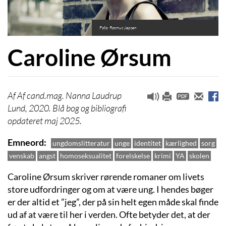
Foto: Rasmus Jepsen
Caroline Ørsum
Af cand.mag. Nanna Laudrup
Lund, 2020. Blå bog og bibliografi
opdateret maj 2025.
Emneord
ungdomslitteratur
unge
identitet
kærlighed
sorg
venskab
angst
homoseksualitet
forelskelse
krimi
YA
skolen
Caroline Ørsum skriver rørende romaner om livets
store udfordringer og om at være ung. I hendes bøger
er der altid et ”jeg”, der på sin helt egen måde skal finde
ud af at være til her i verden. Ofte betyder det, at der