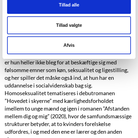
(Nordagerskolen: Caroline Ørsum. YouTube, 2016-12-
Tillad alle
16).
Ørsum tager ofte den nørdede og skæve normbryders
Tillad valgte
vinkel i sine bøger og skaber stor indlevelse hos
læseren i forhold til tabubelagte emner som angst og
Afvis
andre psykiske udfordringer hos unge. I en tid med
stor optagethed af identitetspolitiske problematikker
er hun heller ikke bleg for at beskæftige sig med
følsomme emner som køn, seksualitet og ligestilling,
og her spiller det måske også ind, at hun har en
uddannelse i socialvidenskab bag sig.
Homoseksualitet tematiseres i debutromanen
”Hovedet i skyerne” med kærlighedsforholdet
imellem to unge mænd og igen i romanen ”Afstanden
mellem dig og mig” (2020), hvor de samfundsmæssige
strukturer betyder, at to kvinders forelskelse
udfordres, i og med den ene er lærer og den anden