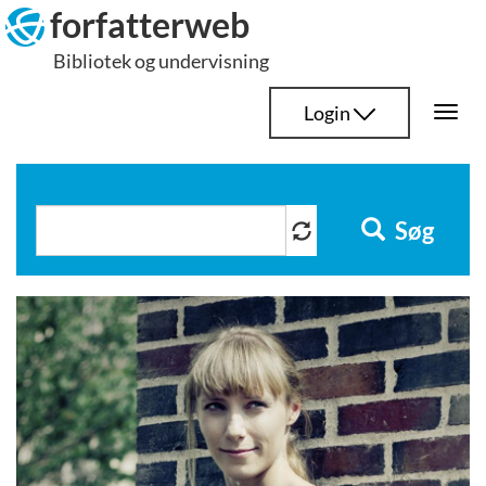
Hop
forfatterweb
til
Bibliotek og undervisning
indhold
Login
Togg
navi
Søg