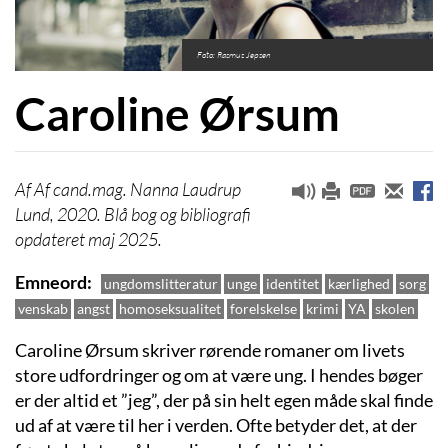
Foto: Rasmus Jepsen
Caroline Ørsum
Af cand.mag. Nanna Laudrup
Lund, 2020. Blå bog og bibliografi
opdateret maj 2025.
Emneord
ungdomslitteratur
unge
identitet
kærlighed
sorg
venskab
angst
homoseksualitet
forelskelse
krimi
YA
skolen
Caroline Ørsum skriver rørende romaner om livets
store udfordringer og om at være ung. I hendes bøger
er der altid et ”jeg”, der på sin helt egen måde skal finde
ud af at være til her i verden. Ofte betyder det, at der