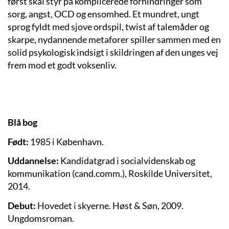
først skal styr på komplicerede forhindringer som
sorg, angst, OCD og ensomhed. Et mundret, ungt
sprog fyldt med sjove ordspil, twist af talemåder og
skarpe, nydannende metaforer spiller sammen med en
solid psykologisk indsigt i skildringen af den unges vej
frem mod et godt voksenliv.
Blå bog
Født:
1985 i København.
Uddannelse:
Kandidatgrad i socialvidenskab og
kommunikation (cand.comm.), Roskilde Universitet,
2014.
Debut:
Hovedet i skyerne. Høst & Søn, 2009.
Ungdomsroman.