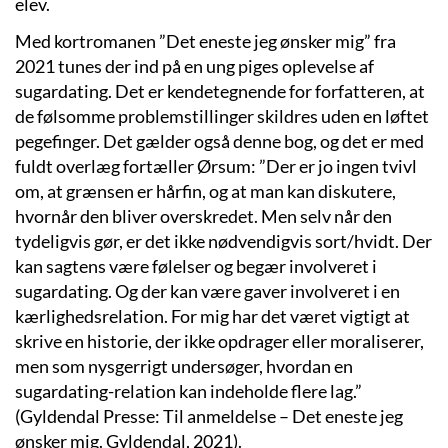
elev.
Med kortromanen ”Det eneste jeg ønsker mig” fra
2021 tunes der ind på en ung piges oplevelse af
sugardating. Det er kendetegnende for forfatteren, at
de følsomme problemstillinger skildres uden en løftet
pegefinger. Det gælder også denne bog, og det er med
fuldt overlæg fortæller Ørsum: ”Der er jo ingen tvivl
om, at grænsen er hårfin, og at man kan diskutere,
hvornår den bliver overskredet. Men selv når den
tydeligvis gør, er det ikke nødvendigvis sort/hvidt. Der
kan sagtens være følelser og begær involveret i
sugardating. Og der kan være gaver involveret i en
kærlighedsrelation. For mig har det været vigtigt at
skrive en historie, der ikke opdrager eller moraliserer,
men som nysgerrigt undersøger, hvordan en
sugardating-relation kan indeholde flere lag.”
(Gyldendal Presse: Til anmeldelse – Det eneste jeg
ønsker mig. Gyldendal, 2021).