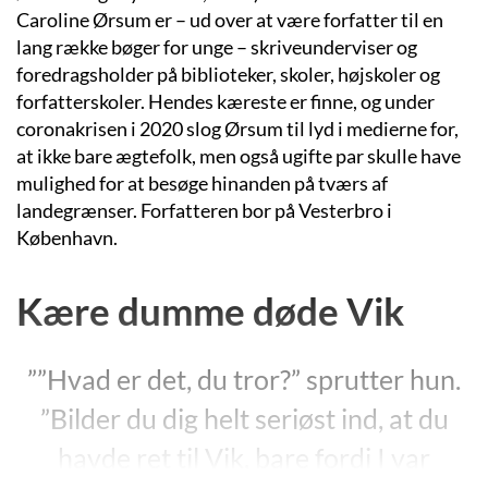
Caroline Ørsum er – ud over at være forfatter til en
lang række bøger for unge – skriveunderviser og
foredragsholder på biblioteker, skoler, højskoler og
forfatterskoler. Hendes kæreste er finne, og under
coronakrisen i 2020 slog Ørsum til lyd i medierne for,
at ikke bare ægtefolk, men også ugifte par skulle have
mulighed for at besøge hinanden på tværs af
landegrænser. Forfatteren bor på Vesterbro i
København.
Kære dumme døde Vik
””Hvad er det, du tror?” sprutter hun.
”Bilder du dig helt seriøst ind, at du
havde ret til Vik, bare fordi I var