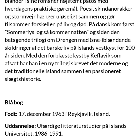
blander i sine romaner højstemt patos med
hverdagens praktiske gøremål. Poesi, skindanorakker
og stormvejr hænger uløseligt sammen og gør
tilsammen forskellen på liv og død. På dansk kom først
”Sommerlys, og så kommer natten” og siden den
betagende trilogi om Drengen med (sne-)blændende
skildringer af det barske liv på Islands vestkyst for 100
år siden. Med den forblæste kystby Keflavik som
afsæt har han i en ny trilogi skrevet det moderne og
det traditionelle Island sammen i en passioneret
slægtshistorie.
Blå bog
Født:
17. december 1963 i Reykjavik, Island.
Uddannelse:
Ufærdige litteraturstudier på Islands
Universitet, 1986-1991.