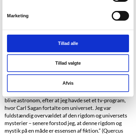
arbejdede i et slagterhus, i fiskeindustrien, som murer
og som politimand i lufthavnen i Keflavik.
Marketing
Fra 1986 og frem til 1991 studerede Jón Kalman
litteratur på Islands Universitet i Reykjavik uden dog
at færdiggøre studierne. Udover at undervise i
Tillad alle
litteratur på to gymnasier har han i en årrække skrevet
artikler og kritik for avisen Morgunblaðið.
Tillad valgte
I perioden 1992-95 boede han i København, hvor han
brugte tiden på at læse, vaske trapper og tælle busser.
Afvis
Selv fortæller han om begyndelsen til sin
forfatterkarriere: ”Som attenårig drømte jeg om at
blive astronom, efter at jeg havde set et tv-program,
hvor Carl Sagan fortalte om universet. Jeg var
fuldstændig overvældet af den rigdom og universets
mysterier – senere forstod jeg, at denne rigdom og
mystik på en måde er essensen af fiktion.” (Quercus