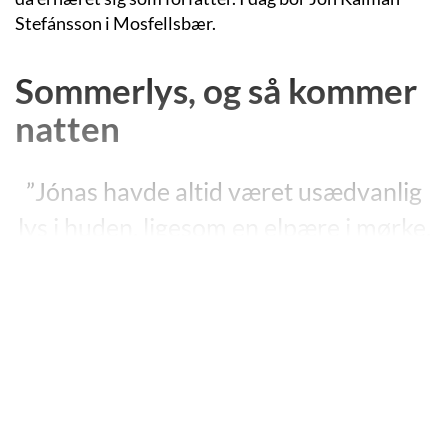
Stefánsson i Mosfellsbær.
Sommerlys, og så kommer
natten
”Jónas havde altid været usædvanlig
lys i huden, ligesom en elpære i mørke,
stil dig op her hos mig så jeg kan se til
at læse, sagde hans far når strømmen
gik på vinteraftener i de år hvor der
stadig var uvejr til og landsbyen sov
under snedækket.”
”Sommerlys, og så kommer natten”, s. 46.