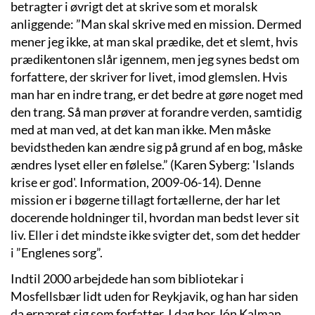
betragter i øvrigt det at skrive som et moralsk
anliggende: ”Man skal skrive med en mission. Dermed
mener jeg ikke, at man skal prædike, det et slemt, hvis
prædikentonen slår igennem, men jeg synes bedst om
forfattere, der skriver for livet, imod glemslen. Hvis
man har en indre trang, er det bedre at gøre noget med
den trang. Så man prøver at forandre verden, samtidig
med at man ved, at det kan man ikke. Men måske
bevidstheden kan ændre sig på grund af en bog, måske
ændres lyset eller en følelse.” (Karen Syberg: 'Islands
krise er god'. Information, 2009-06-14). Denne
mission er i bøgerne tillagt fortællerne, der har let
docerende holdninger til, hvordan man bedst lever sit
liv. Eller i det mindste ikke svigter det, som det hedder
i ”Englenes sorg”.
Indtil 2000 arbejdede han som bibliotekar i
Mosfellsbær lidt uden for Reykjavik, og han har siden
da ernæret sig som forfatter. I dag bor Jón Kalman