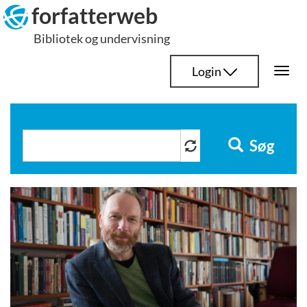
Hop
forfatterweb
til
Bibliotek og undervisning
indhold
Login
Togg
navi
Søg