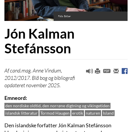
Foto: Batzer
Jón Kalman
Stefánsson
cand.mag. Anne Vindum,
2012/2017. Blå bog og bibliografi
opdateret november 2025.
Emneord
den nordiske oldtid, den norrøne digtning og vikingetiden
islandsk litteratur
Tormod Haugen
erotik
naturen
Island
Den islandske forfatter Jón Kalman Stefánsson