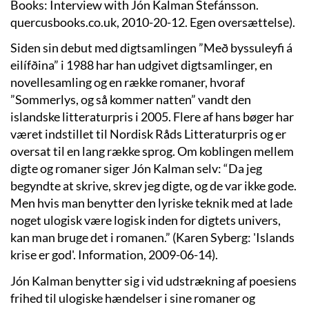
Books: Interview with Jón Kalman Stefánsson.
quercusbooks.co.uk, 2010-20-12. Egen oversættelse).
Siden sin debut med digtsamlingen ”Með byssuleyfi á
eilífðina” i 1988 har han udgivet digtsamlinger, en
novellesamling og en række romaner, hvoraf
”Sommerlys, og så kommer natten” vandt den
islandske litteraturpris i 2005. Flere af hans bøger har
været indstillet til Nordisk Råds Litteraturpris og er
oversat til en lang række sprog. Om koblingen mellem
digte og romaner siger Jón Kalman selv: “Da jeg
begyndte at skrive, skrev jeg digte, og de var ikke gode.
Men hvis man benytter den lyriske teknik med at lade
noget ulogisk være logisk inden for digtets univers,
kan man bruge det i romanen.” (Karen Syberg: 'Islands
krise er god'. Information, 2009-06-14).
Jón Kalman benytter sig i vid udstrækning af poesiens
frihed til ulogiske hændelser i sine romaner og