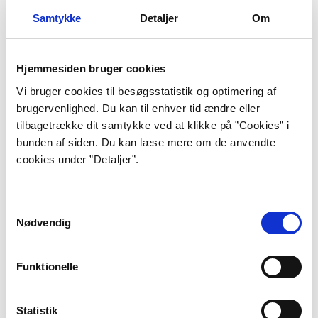
individer kan man finde både skønhed
Samtykke
Detaljer
Om
og svineri. Mennesket er en indviklet
skabning, lidt af en labyrint, og man
Hjemmesiden bruger cookies
kan godt komme på gale veje hvis man
Vi bruger cookies til besøgsstatistik og optimering af
brugervenlighed. Du kan til enhver tid ændre eller
begiver sig ind i de irgange for at lede
tilbagetrække dit samtykke ved at klikke på ”Cookies” i
efter en forklaring.”
bunden af siden. Du kan læse mere om de anvendte
cookies under ”Detaljer”.
”Sommerlys, og så kommer natten”, s. 132.
Samtykkevalg
Jón Kalman Stefánsson er født i Reykjavik i 1963 og
Nødvendig
boede i hovedstaden de første 12 år af sit liv. Herefter
flyttede han til Keflavik, inden han i 1986 flyttede
Funktionelle
tilbage til Reykjavik med sin studentereksamen i
hånden. I årene 1975-82 tilbragte han en del tid i det
Statistik
vestlige Island, hvor han havde forskellige jobs: han