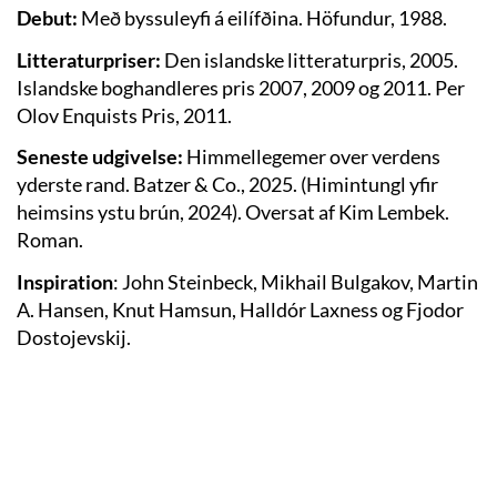
Debut:
Með byssuleyfi á eilífðina. Höfundur, 1988.
Litteraturpriser:
Den islandske litteraturpris, 2005.
Islandske boghandleres pris 2007, 2009 og 2011. Per
Olov Enquists Pris, 2011.
Seneste udgivelse:
Himmellegemer over verdens
yderste rand. Batzer & Co., 2025. (Himintungl yfir
heimsins ystu brún, 2024). Oversat af Kim Lembek.
Roman.
Inspiration
: John Steinbeck, Mikhail Bulgakov, Martin
A. Hansen, Knut Hamsun, Halldór Laxness og Fjodor
Dostojevskij.