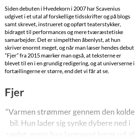
Siden debuten i Hvedekorn i 2007 har Scavenius
udgivet i et utal af forskellige tidsskrifter og på blogs
samt skrevet, instrueret og opført teaterstykker,
bidraget til performances og mere tværæstetiske
samarbejder. Det er simpelthen åbenlyst, at hun
skriver enormt meget, og når man læser hendes debut
”Fjer” fra 2015 mærker man også, at teksterne er
blevet til en i en grundig redigering, og at universerne i
fortællingerne er større, end det vi får at se.
Fjer
”Varmen strømmer gennem den kolde
bil. Hun lader sig synke dybere ned i
sædet, mens han langsomt kører ud af