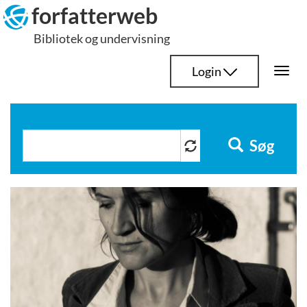
Hop
forfatterweb
til
Bibliotek og undervisning
indhold
Login
Togg
navi
Søg