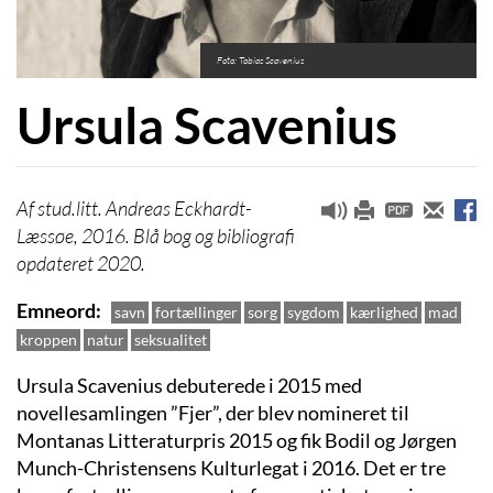
Foto: Tobias Scavenius
Ursula Scavenius
stud.litt. Andreas Eckhardt-
Læssøe, 2016. Blå bog og bibliografi
opdateret 2020.
Emneord
savn
fortællinger
sorg
sygdom
kærlighed
mad
kroppen
natur
seksualitet
Ursula Scavenius debuterede i 2015 med
novellesamlingen ”Fjer”, der blev nomineret til
Montanas Litteraturpris 2015 og fik Bodil og Jørgen
Munch-Christensens Kulturlegat i 2016. Det er tre