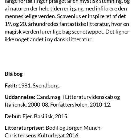
lange fortællinger præget af en mystisk stemning, og
af naturen der hele tiden er i gang med infiltrere den
menneskelige verden. Scavenius er inspireret af det
19. og 20. århundredes fantastiske litteratur, hvor en
magisk verden lurer lige bag scenetæppet. Det ligner
ikke noget andet i ny dansk litteratur.
Blå bog
Født:
1981, Svendborg.
Uddannelse:
Cand.mag. i Litteraturvidenskab og
Italiensk, 2000-08. Forfatterskolen, 2010-12.
Debut:
Fjer. Basilisk, 2015.
Litteraturpriser:
Bodil og Jørgen Munch-
Christensens Kulturlegat 2016.