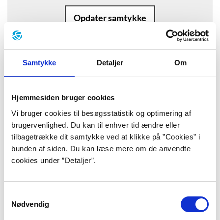
Opdater samtykke
Samtykke
Detaljer
Om
Baggrund
Hjemmesiden bruger cookies
”Det var hundenes januar. De hunde
Vi bruger cookies til besøgsstatistik og optimering af
brugervenlighed. Du kan til enhver tid ændre eller
havde ædt en kvindes bryster, men
tilbagetrække dit samtykke ved at klikke på ”Cookies” i
der var ingen i politiet, der troede på
bunden af siden. Du kan læse mere om de anvendte
cookies under ”Detaljer”.
det, og hundene løb stadig frit
omkring. Jeg åbnede døren og så
Samtykkevalg
Majinski stå ude på gangen.
Nødvendig
Dørlampen lyste hans pande op,