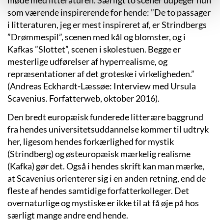
møde med litteraturen. Særligt to scener udpeger hun
som værende inspirerende for hende: ”De to passager
i litteraturen, jeg er mest inspireret af, er Strindbergs
”Drømmespil”, scenen med kål og blomster, og i
Kafkas ”Slottet”, scenen i skolestuen. Begge er
mesterlige udførelser af hyperrealisme, og
repræsentationer af det groteske i virkeligheden.”
(Andreas Eckhardt-Læssøe: Interview med Ursula
Scavenius. Forfatterweb, oktober 2016).
Den bredt europæisk funderede litterære baggrund
fra hendes universitetsuddannelse kommer til udtryk
her, ligesom hendes forkærlighed for mystik
(Strindberg) og østeuropæisk mærkelig realisme
(Kafka) gør det. Også i hendes skrift kan man mærke,
at Scavenius orienterer sig i en anden retning, end de
fleste af hendes samtidige forfatterkolleger. Det
overnaturlige og mystiske er ikke til at få øje på hos
særligt mange andre end hende.