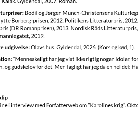
:
Kalak. Gyldendal, 2007. Roman.
aturpriser:
Bodil og Jørgen Munch-Christensens Kulturlega
Jytte Borberg-prisen, 2012. Politikens Litteraturpris, 201
ris (DR Romanprisen), 2013. Nordisk Råds Litteraturpris,
annlegatet, 2019.
e udgivelse:
Olavs hus. Gyldendal, 2026. (Kors og kød, 1).
ation:
”Menneskeligt har jeg vist ikke rigtig nogen idoler, f
n, og gudskelov for det. Men fagligt har jeg da en hel del:
lip
ine i interview med Forfatterweb om "Karolines krig". Okt