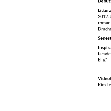
Debut
Litter
2012. 
romanp
Drachm
Senest
Inspir
facade
bl.a.”
Videok
Kim Le