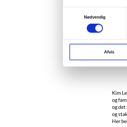
Ba
Samtykkevalg
Nødvendig
Afvis
Kim Le
og fam
og det 
og stak
Her be