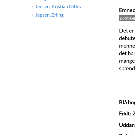
Jensen, Kristian Ditlev
Emneo
Jepsen, Erling
politike
Det er 
debute
mennesk
det ba
mange f
spænd
Blå bo
Født:
2
Uddan