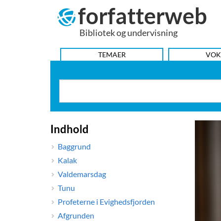
forfatterweb
Hop
til
Bibliotek og undervisning
indhold
HOVEDMENU
TEMAER
VOK
Indhold
Baggrund
Kalak
Valdemarsdag
Tunu
Profeterne i Evighedsfjorden
Afgrunden