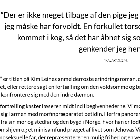
”Der er ikke meget tilbage af den pige je
jeg måske har forvoldt. En forkullet torso
kommet i kog, så det har åbnet sig s
genkender jeg hen
”Kalak”, s. 274.
”
er titlen på Kim Leines anmelderroste erindringsroman, d
tet, eller rettere sagt en fortælling om den voldsomme og
g konfrontere sig med den indre dæmon.
 fortælling kaster læseren midt ind i begivenhederne. Vi m
 sig i armen med morfinpræparatet petidin. Herfra panoreres
 fra sin mor og stedfar og den bygd i Norge, hvor han er født
mshjem og et minisamfund præget af livet som Jehovas Vi
oseksuelle far, der repræsenterer en mulig frihed og en vej