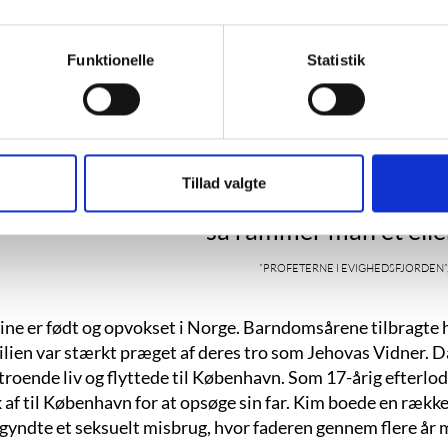
ggrund
Funktionelle
Statistik
”Han sætter sin lid til tiden, jordens ufo
ubønhørlige fremadskriden. Intet bliver
Tillad valgte
Tiden er et fald, man falder og falder, o
så rammer man et eller
”Profeterne i Evighedsfjorden”, s
ine er født og opvokset i Norge. Barndomsårene tilbragte h
ilien var stærkt præget af deres tro som Jehovas Vidner. D
troende liv og flyttede til København. Som 17-årig efterlod
 af til København for at opsøge sin far. Kim boede en rækk
gyndte et seksuelt misbrug, hvor faderen gennem flere år m