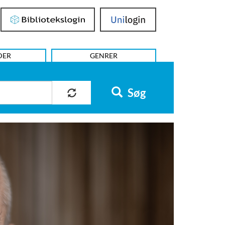
Bibliotekslogin
UniLogin
DER
GENRER
Søg