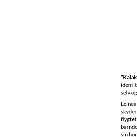
”Kalak
identi
selv o
Leines
skyder
flygtet
barndo
sin hom