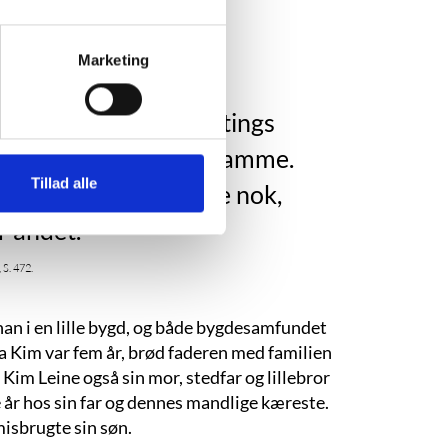
Marketing
rtrødne rotation og altings
 ved med at være det samme.
Tillad alle
g hvis man falder længe nok,
 andet.”
. 472.
an i en lille bygd, og både bygdesamfundet
a Kim var fem år, brød faderen med familien
 Kim Leine også sin mor, stedfar og lillebror
e år hos sin far og dennes mandlige kæreste.
isbrugte sin søn.