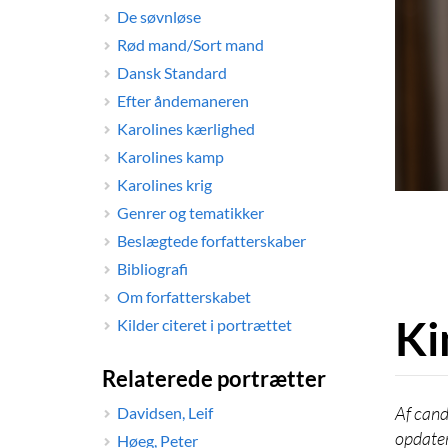
De søvnløse
Rød mand/Sort mand
Dansk Standard
Efter åndemaneren
Karolines kærlighed
Karolines kamp
Karolines krig
Genrer og tematikker
Beslægtede forfatterskaber
Bibliografi
Om forfatterskabet
Ki
Kilder citeret i portrættet
Relaterede portrætter
cand
Davidsen, Leif
opdater
Høeg, Peter