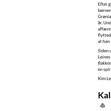
Efter 
børnen
Grønlan
år. Un
affærer
flytted
at han 
Siden 
Leines 
flakken
en spi
Kim Le
Kal