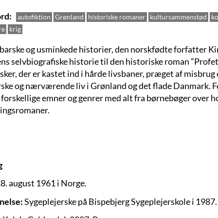
rd
autofiktion
Grønland
historiske romaner
kultursammenstød
ko
re
krig
barske og usminkede historier, den norskfødte forfatter Kim
ns selvbiografiske historie til den historiske roman ”Profe
er, der er kastet ind i hårde livsbaner, præget af misbrug 
rske og nærværende liv i Grønland og det flade Danmark. F
orskellige emner og genrer med alt fra børnebøger over hor
ingsromaner.
g
8. august 1961 i Norge.
nelse:
Sygeplejerske på Bispebjerg Sygeplejerskole i 1987.