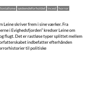
lonialisme
søskendeforholdet
incest
horror
 Leine skriver frem i sine værker. Fra
terne i Evighedsfjorden” kredser Leine om
og flugt. Det er rastløse typer splittet mellem
orfatterskabet indbefatter efterhånden
rorhistorier til politiske