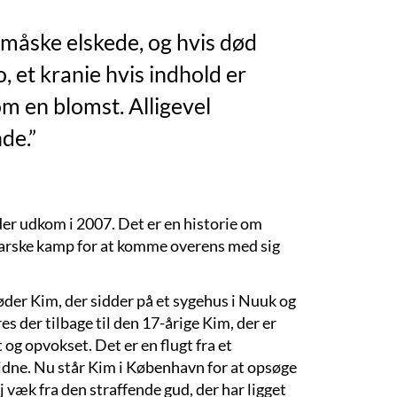
g måske elskede, og hvis død
, et kranie hvis indhold er
om en blomst. Alligevel
de.”
er udkom i 2007. Det er en historie om
 barske kamp for at komme overens med sig
øder Kim, der sidder på et sygehus i Nuuk og
 der tilbage til den 17-årige Kim, der er
 og opvokset. Det er en flugt fra et
dne. Nu står Kim i København for at opsøge
 væk fra den straffende gud, der har ligget