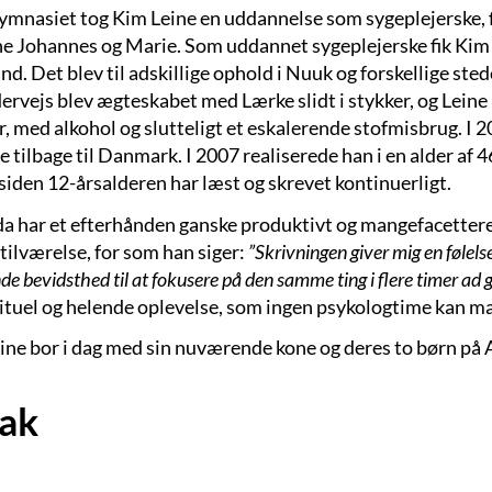
gymnasiet tog Kim Leine en uddannelse som sygeplejerske, 
e Johannes og Marie. Som uddannet sygeplejerske fik Kim Le
d. Det blev til adskillige ophold i Nuuk og forskellige sted
dervejs blev ægteskabet med Lærke slidt i stykker, og Lein
, med alkohol og slutteligt et eskalerende stofmisbrug. I 2
e tilbage til Danmark. I 2007 realiserede han i en alder af 
siden 12-årsalderen har læst og skrevet kontinuerligt.
da har et efterhånden ganske produktivt og mangefacetteret
tilværelse, for som han siger:
”Skrivningen giver mig en følelse 
de bevidsthed til at fokusere på den samme ting i flere timer ad 
rituel og helende oplevelse, som ingen psykologtime kan ma
ine bor i dag med sin nuværende kone og deres to børn på
ak