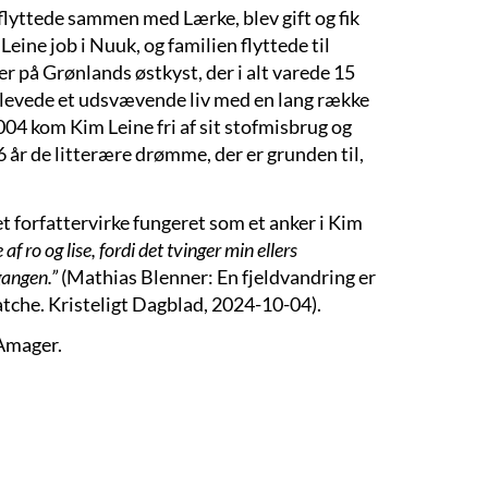
flyttede sammen med Lærke, blev gift og fik
ine job i Nuuk, og familien flyttede til
er på Grønlands østkyst, der i alt varede 15
e levede et udsvævende liv med en lang række
004 kom Kim Leine fri af sit stofmisbrug og
46 år de litterære drømme, der er grunden til,
 forfattervirke fungeret som et anker i Kim
af ro og lise, fordi det tvinger min ellers
gangen.”
(Mathias Blenner: En fjeldvandring er
tche. Kristeligt Dagblad, 2024-10-04).
 Amager.