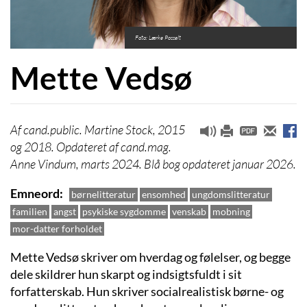
Foto: Lærke Posselt
Mette Vedsø
cand.public. Martine Stock, 2015
og 2018. Opdateret af cand.mag.
Anne Vindum, marts 2024. Blå bog opdateret januar 2026.
Emneord
børnelitteratur
ensomhed
ungdomslitteratur
familien
angst
psykiske sygdomme
venskab
mobning
mor-datter forholdet
Mette Vedsø skriver om hverdag og følelser, og begge
dele skildrer hun skarpt og indsigtsfuldt i sit
forfatterskab. Hun skriver socialrealistisk børne- og