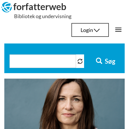
Hop
forfatterweb
til
Bibliotek og undervisning
indhold
Login
Togg
navi
Søg