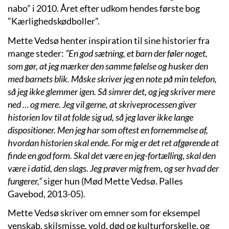
nabo” i 2010. Året efter udkom hendes første bog
”Kærlighedskødboller”.
Mette Vedsø henter inspiration til sine historier fra
mange steder:
”En god sætning, et barn der føler noget,
som gør, at jeg mærker den samme følelse og husker den
med barnets blik. Måske skriver jeg en note på min telefon,
så jeg ikke glemmer igen. Så simrer det, og jeg skriver mere
ned … og mere. Jeg vil gerne, at skriveprocessen giver
historien lov til at folde sig ud, så jeg laver ikke lange
dispositioner. Men jeg har som oftest en fornemmelse af,
hvordan historien skal ende. For mig er det ret afgørende at
finde en god form. Skal det være en jeg-fortælling, skal den
være i datid, den slags. Jeg prøver mig frem, og ser hvad der
fungerer,”
siger hun (Mød Mette Vedsø. Palles
Gavebod, 2013-05).
Mette Vedsø skriver om emner som for eksempel
venskab, skilsmisse, vold, død og kulturforskelle, og