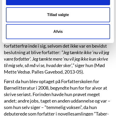
frisør eller ridelærer, at være tandlæge eller at have
en lille butik. Fra barnsben har hun været glad for tal
Tillad valgte
og matematik og endte med at læse kemi og biologi. I
1993 blev hun uddannet cand.scient. i kemi og
bioteknologi fra Aarhus Universitet.
Afvis
Mette Vedsø siger dog, at hun altid har haft et
forfatterfrø inde i sig, selvom det ikke var en bevidst
beslutning at blive forfatter:
”Jeg tænkte ikke ’nu vil jeg
være forfatter’. Jeg tænkte mere ’nu vil jeg ikke kun skrive
til mig selv, så må vi se, hvad der sker’,”
siger hun (Mød
Mette Vedsø. Palles Gavebod, 2013-05).
Først da hun blev optaget på Forfatterskolen for
Børnelitteratur i 2008, begyndte hun for for alvor at
skrive seriøst. Forinden havde hun prøvet meget
andet; andre jobs, taget en anden uddannelse og var –
som hun selv siger – ”temmelig voksen”, da hun
debuterede som forfatter i novellesamlingen ”Taber-