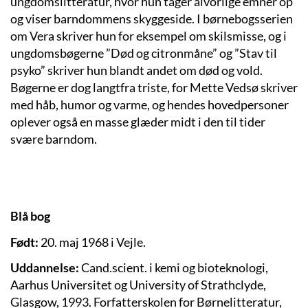
ungdomslitteratur, hvor hun tager alvorlige emner op
og viser barndommens skyggeside. I børnebogsserien
om Vera skriver hun for eksempel om skilsmisse, og i
ungdomsbøgerne ”Død og citronmåne” og ”Stav til
psyko” skriver hun blandt andet om død og vold.
Bøgerne er dog langtfra triste, for Mette Vedsø skriver
med håb, humor og varme, og hendes hovedpersoner
oplever også en masse glæder midt i den til tider
svære barndom.
Blå bog
Født:
20. maj 1968 i Vejle.
Uddannelse:
Cand.scient. i kemi og bioteknologi,
Aarhus Universitet og University of Strathclyde,
Glasgow, 1993. Forfatterskolen for Børnelitteratur,