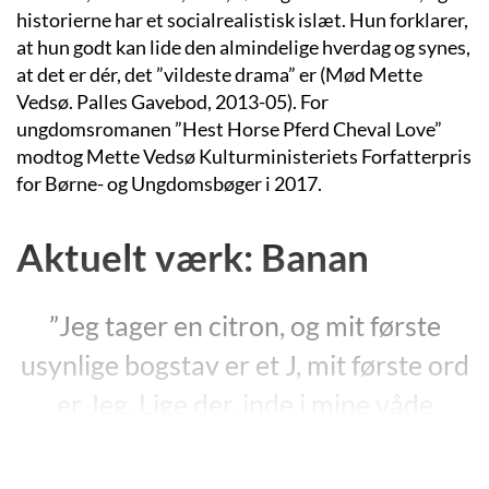
historierne har et socialrealistisk islæt. Hun forklarer,
at hun godt kan lide den almindelige hverdag og synes,
at det er dér, det ”vildeste drama” er (Mød Mette
Vedsø. Palles Gavebod, 2013-05).
For
ungdomsromanen ”Hest Horse Pferd Cheval Love”
modtog
Mette Vedsø Kulturministeriets
Forfatterpris
for
Børne- og Ungdoms
bøger
i 2017.
Aktuelt værk: Banan
”Jeg tager en citron, og mit første
usynlige bogstav er et J, mit første ord
er Jeg. Lige der, inde i mine våde
citronsaftsbogstaver, står alt det, jeg
burde fortælle, men at skrive det ned