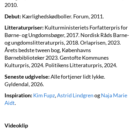
2010.
Debut:
Kærlighedskødboller. Forum, 2011.
Litteraturpriser:
Kulturministeriets
Forfatterpris for
Børne- og Ungdoms
bøger
, 2017. Nordisk Råds Barne-
og ungdomslitteraturpris, 2018. Orlaprisen, 2023.
Årets bedste tween bog, Københavns
Børnebiblioteker 2023. Gentofte Kommunes
Kulturpris, 2024.
Politikens Litteraturpris, 2024.
Seneste udgivelse:
Alle fortjener lidt lykke.
Gyldendal, 2026.
Inspiration:
Kim Fupz
,
Astrid Lindgren
og
Naja Marie
Aidt
.
Videoklip