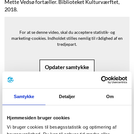
Mette Vedsø fortæller. Biblioteket Kulturværftet,
2018.
For at se denne video, skal du acceptere statistik- og
marketing-cookies.
Indholdet stilles nemlig til rådighed af en
tredjepart.
Opdater samtykke
Samtykke
Detaljer
Om
Baggrund
Hjemmesiden bruger cookies
”Han var alt for kvik til at være taber,
Vi bruger cookies til besøgsstatistik og optimering af