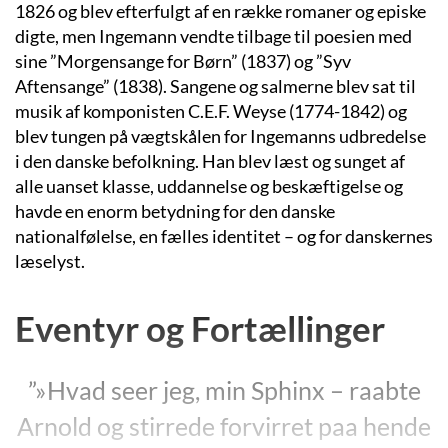
1826 og blev efterfulgt af en række romaner og episke
digte, men Ingemann vendte tilbage til poesien med
sine ”Morgensange for Børn” (1837) og ”Syv
Aftensange” (1838). Sangene og salmerne blev sat til
musik af komponisten C.E.F. Weyse (1774-1842) og
blev tungen på vægtskålen for Ingemanns udbredelse
i den danske befolkning. Han blev læst og sunget af
alle uanset klasse, uddannelse og beskæftigelse og
havde en enorm betydning for den danske
nationalfølelse, en fælles identitet – og for danskernes
læselyst.
Eventyr og Fortællinger
”»Hvad seer jeg, min Sphinx – raabte
Arnold og stirrede forvirret paa hende