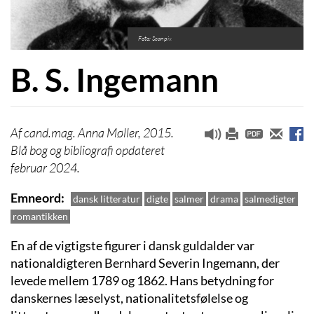
Foto: Scanpix
B. S. Ingemann
cand.mag. Anna Møller, 2015.
Blå bog og bibliografi opdateret
februar 2024.
Emneord
dansk litteratur
digte
salmer
drama
salmedigter
romantikken
En af de vigtigste figurer i dansk guldalder var
nationaldigteren Bernhard Severin Ingemann, der
levede mellem 1789 og 1862. Hans betydning for
danskernes læselyst, nationalitetsfølelse og