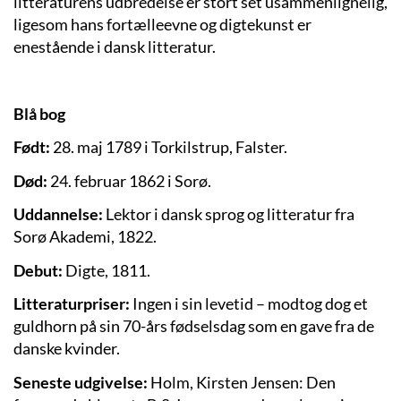
litteraturens udbredelse er stort set usammenlignelig,
ligesom hans fortælleevne og digtekunst er
enestående i dansk litteratur.
Blå bog
Født:
28. maj 1789 i Torkilstrup, Falster.
Død:
24. februar 1862 i Sorø.
Uddannelse:
Lektor i dansk sprog og litteratur fra
Sorø Akademi, 1822.
Debut:
Digte, 1811.
Litteraturpriser:
Ingen i sin levetid – modtog dog et
guldhorn på sin 70-års fødselsdag som en gave fra de
danske kvinder.
Seneste udgivelse:
Holm, Kirsten Jensen: Den