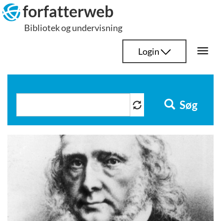
Hop
forfatterweb
til
Bibliotek og undervisning
indhold
Login
Togg
navi
Søg