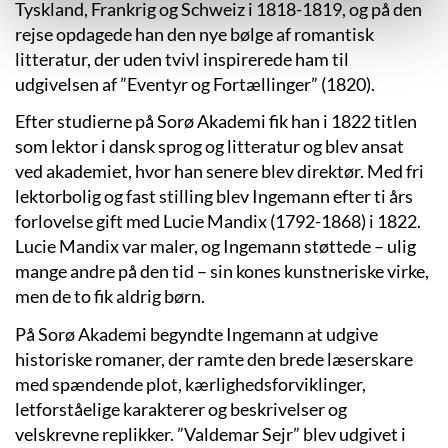
Tyskland, Frankrig og Schweiz i 1818-1819, og på den
rejse opdagede han den nye bølge af romantisk
litteratur, der uden tvivl inspirerede ham til
udgivelsen af ”Eventyr og Fortællinger” (1820).
Efter studierne på Sorø Akademi fik han i 1822 titlen
som lektor i dansk sprog og litteratur og blev ansat
ved akademiet, hvor han senere blev direktør. Med fri
lektorbolig og fast stilling blev Ingemann efter ti års
forlovelse gift med Lucie Mandix (1792-1868) i 1822.
Lucie Mandix var maler, og Ingemann støttede – ulig
mange andre på den tid – sin kones kunstneriske virke,
men de to fik aldrig børn.
På Sorø Akademi begyndte Ingemann at udgive
historiske romaner, der ramte den brede læserskare
med spændende plot, kærlighedsforviklinger,
letforståelige karakterer og beskrivelser og
velskrevne replikker. ”Valdemar Sejr” blev udgivet i