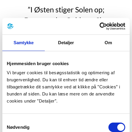
”I Østen stiger Solen op;
Den spreder Guld paa Sky,
Gaaer over Hav og Bjergetop,
Gaaer over Land og By.
Samtykke
Detaljer
Om
Den kommer fra den fagre Kyst
Hvor Paradiset laa;
Hjemmesiden bruger cookies
Den bringer Lys og Liv og Lyst
Vi bruger cookies til besøgsstatistik og optimering af
brugervenlighed. Du kan til enhver tid ændre eller
Til Store og til Smaa.”
tilbagetrække dit samtykke ved at klikke på ”Cookies” i
bunden af siden. Du kan læse mere om de anvendte
”Morgen- og Aftensange”, s. 13.
cookies under ”Detaljer”.
B.S. Ingemann voksede op som præstesøn og som den
yngste i en børnefolk på otte. Allerede som tiårig
Samtykkevalg
mistede han sin far, ti år efter sin mor og i de følgende
Nødvendig
år alle sine syv brødre. Moren og tre søskende døde af