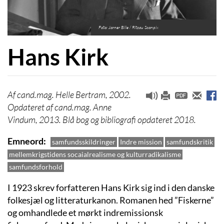
Foto: Jarner Bille / Ritzau Scanpix
Hans Kirk
cand.mag. Helle Bertram, 2002.
Opdateret af cand.mag. Anne
Vindum, 2013. Blå bog og bibliografi opdateret 2018.
Emneord
samfundsskildringer
Indre mission
samfundskritik
mellemkrigstidens socaialrealisme og kulturradikalisme
samfundsforhold
I 1923 skrev forfatteren Hans Kirk sig ind i den danske
folkesjæl og litteraturkanon. Romanen hed ”Fiskerne”
og omhandlede et mørkt indremissionsk