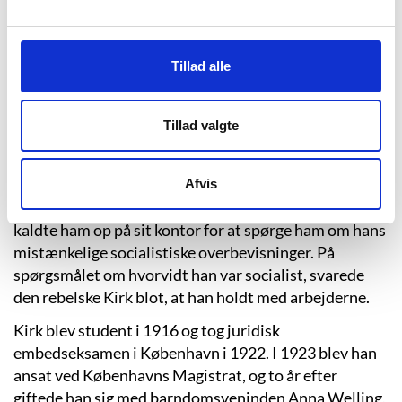
kun tilbage til barndomslandet i kraft af sine
fortællinger.
Tillad alle
Kostskolen i Sorø, hvor han begyndte i 1909, kom til at
danne rammen om nogle hårde år i adjunkternes og de
ældre drenges vold. Han måtte lære at begå sig på
Tillad valgte
sjællandsk og gå i skoleuniform både i og uden for
klasseværelset. 1. maj 1915 deltog han i
socialdemokraternes demonstration i Sorø i skolens
Afvis
uniform. Flere borgere rapporterede det til rektor, der
kaldte ham op på sit kontor for at spørge ham om hans
mistænkelige socialistiske overbevisninger. På
spørgsmålet om hvorvidt han var socialist, svarede
den rebelske Kirk blot, at han holdt med arbejderne.
Kirk blev student i 1916 og tog juridisk
embedseksamen i København i 1922. I 1923 blev han
ansat ved Københavns Magistrat, og to år efter
giftede han sig med barndomsveninden Anna Welling,