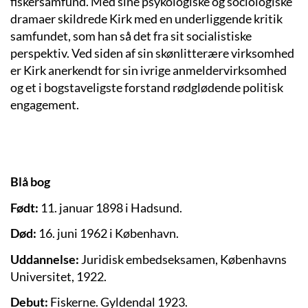
fiskersamfund. Med sine psykologiske og sociologiske
dramaer skildrede Kirk med en underliggende kritik
samfundet, som han så det fra sit socialistiske
perspektiv. Ved siden af sin skønlitterære virksomhed
er Kirk anerkendt for sin ivrige anmeldervirksomhed
og et i bogstaveligste forstand rødglødende politisk
engagement.
Blå bog
Født:
11. januar 1898 i Hadsund.
Død:
16. juni 1962 i København.
Uddannelse:
Juridisk embedseksamen, Københavns
Universitet, 1922.
Debut:
Fiskerne. Gyldendal 1923.