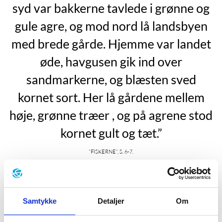
syd var bakkerne tavlede i grønne og
gule agre, og mod nord lå landsbyen
med brede gårde. Hjemme var landet
øde, havgusen gik ind over
sandmarkerne, og blæsten sved
kornet sort. Her lå gårdene mellem
høje, grønne træer , og på agrene stod
kornet gult og tæt.”
”Fiskerne”, s. 6-7.
Hans Kirk er født i Hadsund i 1898. Faren var en
meget socialt orienteret læge, der selv kom af en fattig
indremissionsk fiskerfamilie fra Hadsund. Moren
Samtykke
Detaljer
Om
derimod var opvokset i en rig familie, som ejede