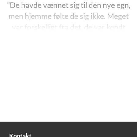
”De havde vænnet sig til den nye egn,
men hjemme følte de sig ikke. Meget
var forskelligt fra det, de var kendt
med. Her var ikke den samme følelse
af samhørighed i liv og død og tro som
i sognet, de kom fra. der var jo næsten
alle mennesker fattige, men her sad de
velhavende gårdmænd i deres gode,
arvede steder med bajerskøl og
brændevin på bordet og åd og drak sig
i fortabelse.”
"Fiskerne", s. 40.
Kontakt