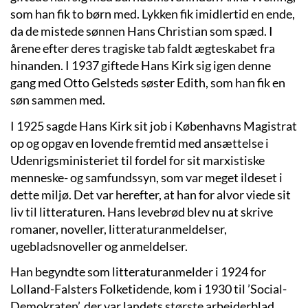
som han fik to børn med. Lykken fik imidlertid en ende,
da de mistede sønnen Hans Christian som spæd. I
årene efter deres tragiske tab faldt ægteskabet fra
hinanden. I 1937 giftede Hans Kirk sig igen denne
gang med Otto Gelsteds søster Edith, som han fik en
søn sammen med.
I 1925 sagde Hans Kirk sit job i Københavns Magistrat
op og opgav en lovende fremtid med ansættelse i
Udenrigsministeriet til fordel for sit marxistiske
menneske- og samfundssyn, som var meget ildeset i
dette miljø. Det var herefter, at han for alvor viede sit
liv til litteraturen. Hans levebrød blev nu at skrive
romaner, noveller, litteraturanmeldelser,
ugebladsnoveller og anmeldelser.
Han begyndte som litteraturanmelder i 1924 for
Lolland-Falsters Folketidende, kom i 1930 til ’Social-
Demokraten’, der var landets største arbejderblad