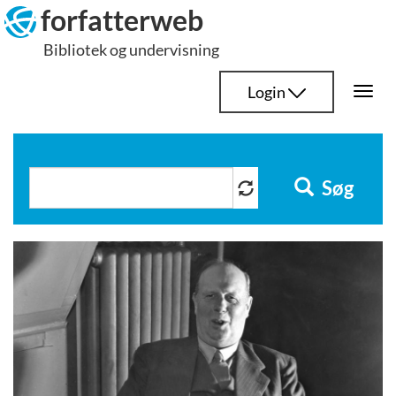
Hop
forfatterweb
til
Bibliotek og undervisning
indhold
Login
Togg
navi
Søg