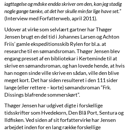
iagttagelse og måske endda skriver om den, kan jeg stadig
nogle gange tænke, at det her skulle min far lige have set.”
(Interview med Forfatterweb, april 2011).
Udover at virke som selvlært gartner har Thøger
Jensen brugt en del tid i Johannes Larsen og Achton
Friis’ gamle ekspeditionsskib Rylen for bl.a. at
researche til en sømandsroman. Thøger Jensen blev
engang presset af en bibliotekar i Kerteminde til at
skrive en sømandsroman, og han lovede hende, at hvis
han nogen sinde ville skrive en sådan, ville den blive
meget kort. Det har siden resulteret i den 111 sider
lange (eller rettere – korte) sømandsroman ”Frk.
Dissings blafrende sommerskørt”.
Thøger Jensen har udgivet digte i forskellige
tidsskrifter som Hvedekorn, Den Blå Port, Sentura og
Ildfisken. Ved siden af sit forfattervirke har Jensen
arbejdet inden for en lang række forskellige