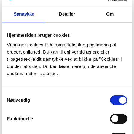
til løverne, og længere henne snakker
Samtykke
Detaljer
Om
han lidt med kamelerne. Da han har
krydset gangbroen ved OB’s anlæg,
Hjemmesiden bruger cookies
finder han to små tujaplanter i sorte
Vi bruger cookies til besøgsstatistik og optimering af
plasticpotter.”
brugervenlighed. Du kan til enhver tid ændre eller
tilbagetrække dit samtykke ved at klikke på ”Cookies” i
bunden af siden. Du kan læse mere om de anvendte
cookies under ”Detaljer”.
”Så melder Rolandas sig ind i en faldskærmsklub”, s. 89.
Thøger Jensen er født i 1960 i landsbyen Næsbjerg
Samtykkevalg
ved Varde som søn af en skolelærerinde og en
Nødvendig
landbrugsteknikerelev og har de fleste af sine
opvækstår boet i en lille landsby udenfor Nibe ved
Limfjorden. Her lærte den unge Thøger Jensen at
Funktionelle
hakke roer og hovederne af naboens slagtekyllinger.
“Og jeg så rigtig mange svaler flyve ind og ud af