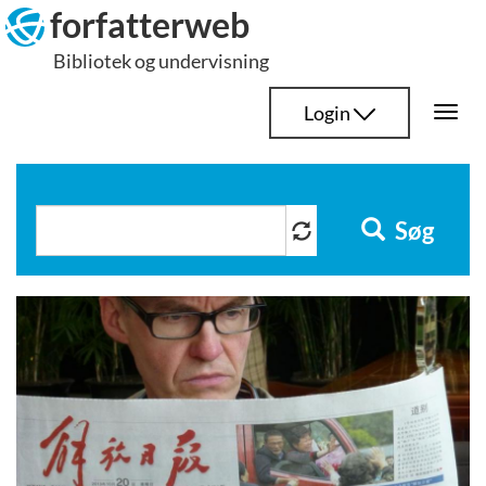
Hop
forfatterweb
til
Bibliotek og undervisning
indhold
Login
Togg
navi
Søg