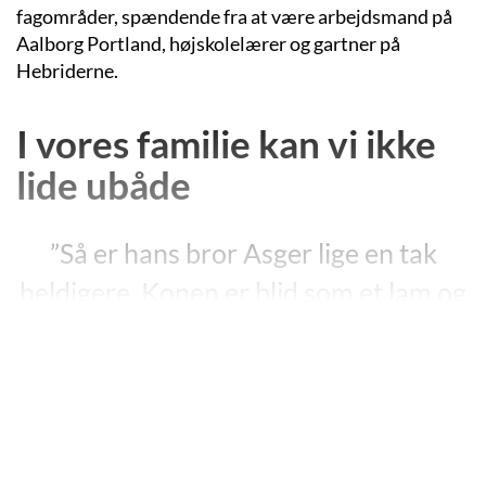
fagområder, spændende fra at være arbejdsmand på
Aalborg Portland, højskolelærer og gartner på
Hebriderne.
I vores familie kan vi ikke
lide ubåde
”Så er hans bror Asger lige en tak
heldigere. Konen er blid som et lam og
svigersønnen er tysker. Da han og
niecen forrige weekend kom et smut
hjem fra Hamburg, hvor han er
tandlæge, havde de et fjernsyn med.