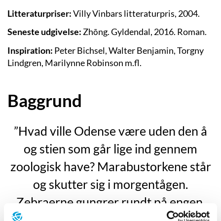
Litteraturpriser:
Villy Vinbars litteraturpris, 2004.
Seneste udgivelse:
Zhōng
. Gyldendal, 2016.
Roman.
Inspiration:
Peter Bichsel, Walter Benjamin, Torgny
Lindgren, Marilynne Robinson m.fl.
Baggrund
”Hvad ville Odense være uden den å
og stien som går lige ind gennem
zoologisk have? Marabustorkene står
og skutter sig i morgentågen.
Zebraerne gungrer rundt på engen.
Rolandas kigger inden gennem hegnet