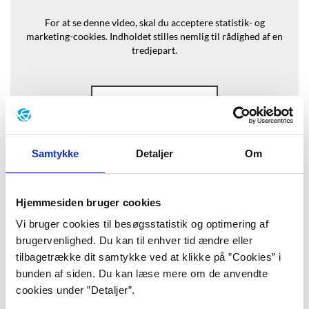
For at se denne video, skal du acceptere statistik- og
marketing-cookies.
Indholdet stilles nemlig til rådighed af en
tredjepart.
Opdater samtykke
Samtykke
Detaljer
Om
Baggrund
Hjemmesiden bruger cookies
Vi bruger cookies til besøgsstatistik og optimering af
“Der dryppede blod fra næsen ned på
brugervenlighed. Du kan til enhver tid ændre eller
T-shirten, og han måtte gå med
tilbagetrække dit samtykke ved at klikke på ”Cookies” i
bunden af siden. Du kan læse mere om de anvendte
nakken lagt tilbage. Der var stjerner
cookies under ”Detaljer”.