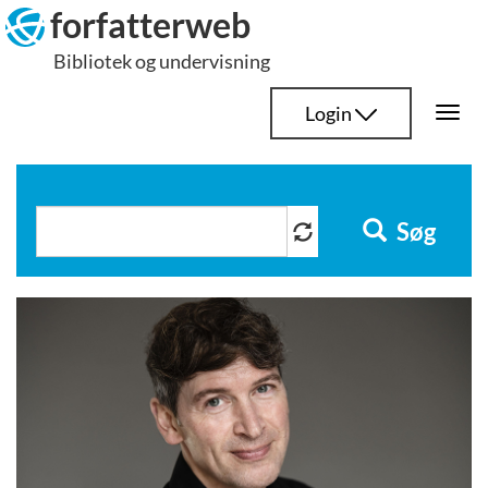
Hop
forfatterweb
til
Bibliotek og undervisning
indhold
Login
Togg
navi
Søg