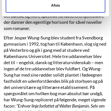
pige og
stiftede familie. Men trods forfatterens
Afvis
eksotiske og fremmedartede aner er det dog prim
ært
det danske og mere specifikt forfatterens hjemstavn,
der danner den egentlige horisont for s
åvel noveller
som romaner.
Efter Jesper Wung-Sung blev student fra Svendborg
gymnasium i 1992, tog han til K
øbenhavn, slog sig ned
på Vesterbro og gik i gang med at studere ved
Københavns Universitet. Hele tre uddannelser blev
det til – engelsk, dansk og litteraturvidenskab – men
ingen af de tre uddannelser blev fuldført. Og Wung
-
Sung har med sine r
ødder solidt plantet i fødeegnen
fastholdt en udenforståendes blik på storbyen og på
det universitære og litterære etablissement. På
spørgsmålet om hvilken bog man absolut bør undgå,
har Wung
-Sung repliceret p
å følgende, meget sigende
facon:
“Enhver linje
forfattet af Walter Benjamin. Selv om