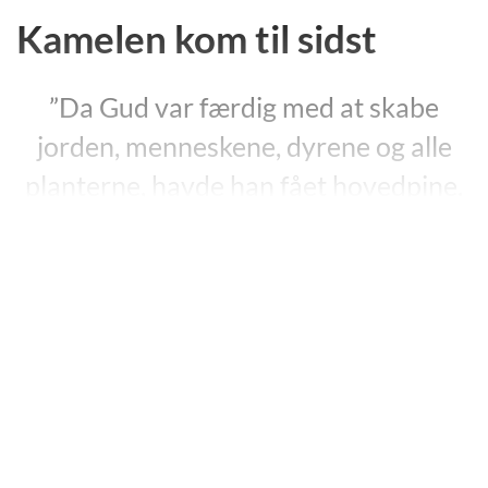
Kamelen kom til sidst
”Da Gud var færdig med at skabe
jorden, menneskene, dyrene og alle
planterne, havde han fået hovedpine.
Han havde arbejdet i seks dage uden
at drikke, spise eller sove.”
”Kamelen kom til sidst”, s. 1.
I år 2000 udgav Jesper Wung-Sung en billedbog til
børn med titlen
“Kamelen kom til sidst”
, illustreret af
Ursula Seeberg
.