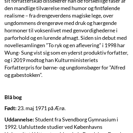
sit forfatterskab dissekerer han de forskellige faser af
den mandlige tilv
ærelse med humor og fintfølende
realisme – fra drengeverdens magiske lege, over
ungdommens drengerøve med druk og hærgende
hormoner til voksenlivet med genvordighederne i
parf
orhold og en lurende afmagt. Siden sin debut med
novellesamlingen ”To ryk og en aflevering” i 1998 har
Wung- Sung vist sig som en yderst produktiv forfatter,
og
i 2019 modtog han
Kulturministeriets
Forfatterpris for børne- og ungdomsbøger for ”Alfred
og gabestokken”.
Bl
å bog
F
ødt:
23. maj 1971 p
å Ærø.
Uddannelse:
Student fra Svendborg Gymnasium i
1992. Uafsluttede studier ved K
øbenhavns