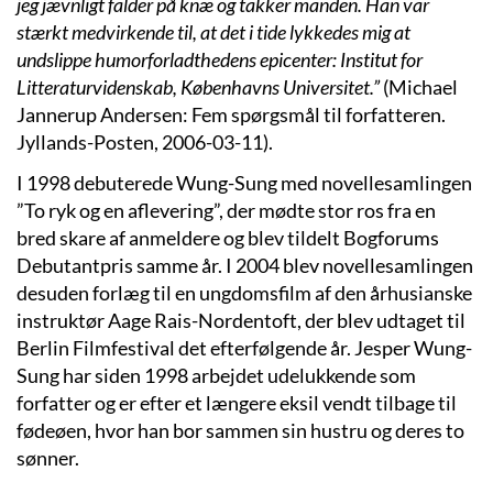
jeg j
ævnligt falder på knæ og takker manden. Han var
stærkt medvirkende til, at det i tide lykkedes mig at
undslippe humorforladthedens
epicenter: Institut for
Litteraturvidenskab, K
øbenhavns Universitet.”
(Michael
Jannerup Andersen:
Fem spørgsmål til forfatteren.
Jyllands-Posten, 2006-03-11).
I 1998 debuterede Wung-Sung
med novellesamlingen
”To ryk og en aflevering”, der mødte stor ros fra en
bred skare af anmeldere og blev tildelt Bogforums
Debutant
pris samme
år. I 2004 blev novellesamlingen
desuden forlæg til en ungdomsfilm af den århusianske
instrukt
ør Aage Rais-Nordentoft, der blev udtaget til
Berlin Filmfestival det efterfølgende år. Jesper Wung
-
Sung har siden 1998 arbejdet udelukkende som
forfatter og er efter et længere
eksil vendt tilbage til
fødeøen, hvor han bor sammen sin hustru og deres to
sønner.