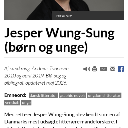
Foto: Les Kaner
Jesper Wung-Sung
(børn og unge)
cand.mag. Andreas Tonnesen,
2010 og april 2019. Blå bog og
bibliografi opdateret maj 2026.
Emneord
dansk litteratur
graphic novels
ungdomslitteratur
venskab
unge
Med rette er Jesper Wung-Sung blev kendt som en af
Danmarks mest uds
øgte litterære mandeforsk
ere. I