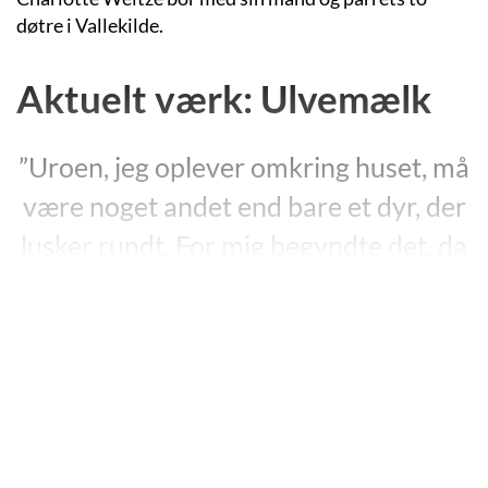
døtre i Vallekilde.
Aktuelt værk: Ulvemælk
”Uroen, jeg oplever omkring huset, må
være noget andet end bare et dyr, der
lusker rundt. For mig begyndte det, da
jeg mistede mor og far for snart ti år
siden. Først var det en forsigtig
kradsen og forgæves hiven i døren.
Altid kun om vinteren ved fuldmåne
og nætterne omkring.”
”Ulvemælk”, s. 9.