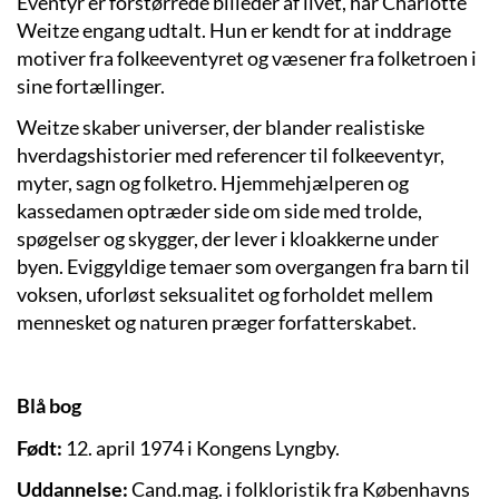
Eventyr er forstørrede billeder af livet, har Charlotte
Weitze engang udtalt. Hun er kendt for at inddrage
motiver fra folkeeventyret og væsener fra folketroen i
sine fortællinger.
Weitze skaber universer, der blander realistiske
hverdagshistorier med referencer til folkeeventyr,
myter, sagn og folketro. Hjemmehjælperen og
kassedamen optræder side om side med trolde,
spøgelser og skygger, der lever i kloakkerne under
byen. Eviggyldige temaer som overgangen fra barn til
voksen, uforløst seksualitet og forholdet mellem
mennesket og naturen præger forfatterskabet.
Blå bog
Født:
12. april 1974 i Kongens Lyngby.
Uddannelse:
Cand.mag. i folkloristik fra Københavns