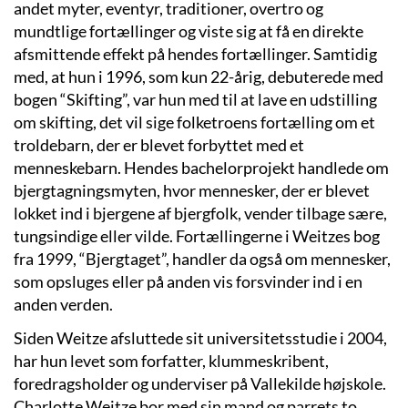
andet myter, eventyr, traditioner, overtro og
mundtlige fortællinger og viste sig at få en direkte
afsmittende effekt på hendes fortællinger. Samtidig
med, at hun i 1996, som kun 22-årig, debuterede med
bogen “Skifting”, var hun med til at lave en udstilling
om skifting, det vil sige folketroens fortælling om et
troldebarn, der er blevet forbyttet med et
menneskebarn. Hendes bachelorprojekt handlede om
bjergtagningsmyten, hvor mennesker, der er blevet
lokket ind i bjergene af bjergfolk, vender tilbage sære,
tungsindige eller vilde. Fortællingerne i Weitzes bog
fra 1999, “Bjergtaget”, handler da også om mennesker,
som opsluges eller på anden vis forsvinder ind i en
anden verden.
Siden Weitze afsluttede sit universitetsstudie i 2004,
har hun levet som forfatter, klummeskribent,
foredragsholder og underviser på Vallekilde højskole.
Charlotte Weitze bor med sin mand og parrets to