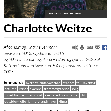
Foto: Ib Helles Olesen / Forfatterweb
Charlotte Weitze
cand.mag. Katrine Lehmann
Sivertsen, 2013. Opdateret i 2016
og 2021 af cand.mag. Anne Vindum og i januar 2025 af
Katrine Lehmann Sivertsen. Blå bog opdateret oktober
2025.
Emneord
overnaturlige væsener
eventyr
folkeeventyr
naturen
kriser
skæbne
fremmedgørelse
sorg
forældre-barn-forholdet
kærlighed
seksualitet
død
outsider-rolle
klimaforandringer
klima