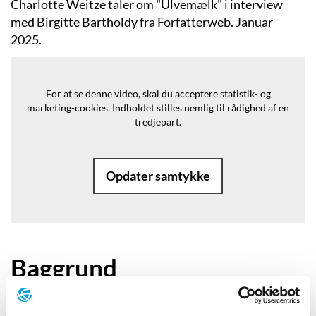
Charlotte Weitze taler om "Ulvemælk" i interview
med Birgitte Bartholdy fra Forfatterweb. Januar
2025.
For at se denne video, skal du acceptere statistik- og
marketing-cookies.
Indholdet stilles nemlig til rådighed af en
tredjepart.
Opdater samtykke
Baggrund
”Man hører historien om en kvinde,