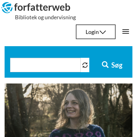
Hop
forfatterweb
til
Bibliotek og undervisning
indhold
Login
Togg
navi
Søg