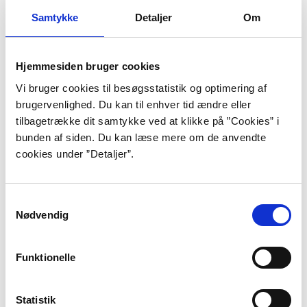
der ligger ude i skoven og alene lever
Samtykke
Detaljer
Om
af sollys. Om natten går
landsbyboerne gennem den mørkeste
Hjemmesiden bruger cookies
Vi bruger cookies til besøgsstatistik og optimering af
skov. Ingen plukker noget, ingen
brugervenlighed. Du kan til enhver tid ændre eller
dræber noget vildt på vejen, ingen
tilbagetrække dit samtykke ved at klikke på ”Cookies” i
bunden af siden. Du kan læse mere om de anvendte
samler en eneste kvist til komfuret. De
cookies under ”Detaljer”.
går ad en lille snørklet sti, én og én på
række. Ingen sætter spor.”
Samtykkevalg
Nødvendig
”Rosarium”, s. 115.
Charlotte Weitze er født i 1974 i Lyngby nord for
Funktionelle
København, hvor hun voksede op sammen med sin far,
mor og lillebror. Lysten til at digte fantasifulde
Statistik
fortællinger var allerede til stede i hendes tidlige