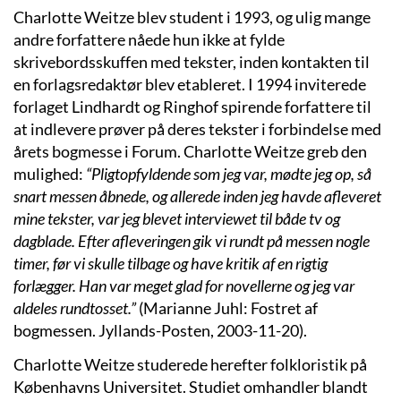
Charlotte Weitze blev student i 1993, og ulig mange
andre forfattere nåede hun ikke at fylde
skrivebordsskuffen med tekster, inden kontakten til
en forlagsredaktør blev etableret. I 1994 inviterede
forlaget Lindhardt og Ringhof spirende forfattere til
at indlevere prøver på deres tekster i forbindelse med
årets bogmesse i Forum. Charlotte Weitze greb den
mulighed:
“Pligtopfyldende som jeg var, mødte jeg op, så
snart messen åbnede, og allerede inden jeg havde afleveret
mine tekster, var jeg blevet interviewet til både tv og
dagblade. Efter afleveringen gik vi rundt på messen nogle
timer, før vi skulle tilbage og have kritik af en rigtig
forlægger. Han var meget glad for novellerne og jeg var
aldeles rundtosset.”
(Marianne Juhl: Fostret af
bogmessen. Jyllands-Posten, 2003-11-20).
Charlotte Weitze studerede herefter folkloristik på
Københavns Universitet. Studiet omhandler blandt