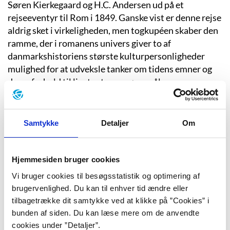
Søren Kierkegaard og H.C. Andersen ud på et
rejseeventyr til Rom i 1849. Ganske vist er denne rejse
aldrig sket i virkeligheden, men togkupéen skaber den
ramme, der i romanens univers giver to af
danmarkshistoriens største kulturpersonligheder
mulighed for at udveksle tanker om tidens emner og
deres forhold til livets store spørgsmål.
Det viser sig undervejs, at der er flere ligheder mellem
de to forfattere, der begge var forud for deres tid og
Samtykke
Detaljer
Om
måtte leve med at være grimme ællinger. Se
interviewet om romanen og bliv klogere på
eventyrdigteren, filosoffen, og den danske guldalder.
Hjemmesiden bruger cookies
Vi bruger cookies til besøgsstatistik og optimering af
brugervenlighed. Du kan til enhver tid ændre eller
For at se denne video, skal du acceptere statistik- og
tilbagetrække dit samtykke ved at klikke på ”Cookies” i
marketing-cookies.
Indholdet stilles nemlig til rådighed af en
tredjepart.
bunden af siden. Du kan læse mere om de anvendte
cookies under ”Detaljer”.