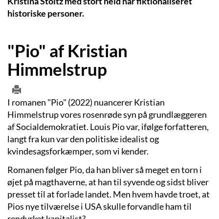
Kristina Stoltz med stort held har fiktionaliseret
historiske personer.
"Pio" af Kristian
Himmelstrup
I romanen "Pio" (2022) nuancerer Kristian
Himmelstrup vores rosenrøde syn på grundlæggeren
af Socialdemokratiet. Louis Pio var, ifølge forfatteren,
langt fra kun var den politiske idealist og
kvindesagsforkæmper, som vi kender.
Romanen følger Pio, da han bliver så meget en torn i
øjet på magthaverne, at han til syvende og sidst bliver
presset til at forlade landet. Men hvem havde troet, at
Pios nye tilværelse i USA skulle forvandle ham til
rendyrket kapitalist?