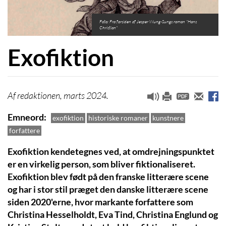
Foto: Fra forsiden af Jesper Wung-Sungs roman "Hans
Christian"
Exofiktion
redaktionen, marts 2024.
Emneord
exofiktion
historiske romaner
kunstnere
forfattere
Exofiktion kendetegnes ved, at omdrejningspunktet
er en virkelig person, som bliver fiktionaliseret.
Exofiktion blev født på den franske litterære scene
og har i stor stil præget den danske litterære scene
siden 2020'erne, hvor markante forfattere som
Christina Hesselholdt, Eva Tind, Christina Englund og