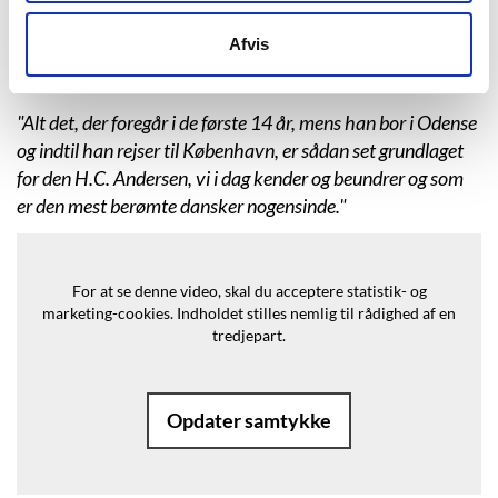
især hans barndom er underbelyst i forhold til, hvor stor en
Afvis
betydning det i virkeligheden har for den H.C. Andersen,
som vi kender i dag."
"Alt det, der foregår i de første 14 år, mens han bor i Odense
og indtil han rejser til København, er sådan set grundlaget
for den H.C. Andersen, vi i dag kender og beundrer og som
er den mest berømte dansker nogensinde."
For at se denne video, skal du acceptere statistik- og
marketing-cookies.
Indholdet stilles nemlig til rådighed af en
tredjepart.
Opdater samtykke