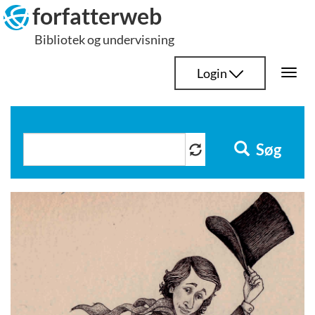
Hop
forfatterweb
til
Bibliotek og undervisning
indhold
Login
Togg
navi
Søg